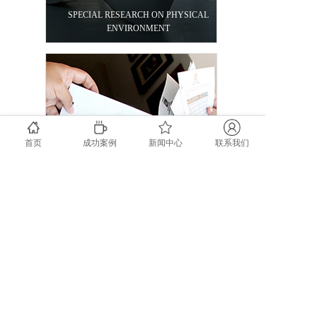
SPECIAL RESEARCH ON PHYSICAL
ENVIRONMENT
首页
成功案例
新闻中心
联系我们
节能与绿建施工顾问
ENERGY CONSERVATION AND GREEN
BUILDING CONSTRUCTION
CONSULTANTS