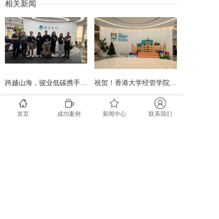
相关新闻
跨越山海，骏业低碳携手Seiko Precision，共筑马来西亚绿色智造未来
祝贺！香港大学经管学院深圳中心荣获WELL 金级认证，骏业低碳助力打造顶级学府健康新标杆！
首页
成功案例
新闻中心
联系我们
双喜临门！骏业低碳及服务的宝湾物流一同入选大湾区ESG优秀披露榜单！
喜报!!!骏业低碳荣膺TÜV德国莱茵 &amp;amp;amp;amp; BRE英国建筑研究院“年度咨询服务贡献奖”！
骏绿网行业门户网站
Copyright @ 深圳市骏业建筑科技有限公司
粤ICP备12073092号-1