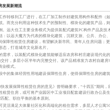
房发展新潮流
工作转移到工厂进行，在工厂加工制作好建筑用构件和配件（
筑。而充分利用这种技术生产的预制性、模块化的建筑产品，
例。远大住工主要业务模式为提供装配式建筑PC构件产品及技
括：以远大魔方为代表的模块化建筑，沉耕文旅、公共、办公、
期间保障性租赁住房建设，有望解决新市民、青年人住房问题；
形态，打造城市文化新名片。
的需求，以装配式模块化建筑能够适应农房和村庄建设现代化
天内交付，多层小区半年内完整交付。该产品精准发力农村自建
商业模式。
设中的集体经营性用地建设保障性住房，使得保障性住房的建
于加快发展保障性租赁住房的意见》曾明确要求，“十四五”期间
性租赁住房，或可将产业园区中工业项目配套建设行政办公及
需匹配、职住平衡的基本原则。
灵活满足大体量社区化和高端化的租住需求，多层人才公寓50