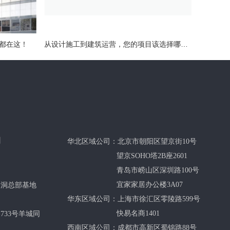
题都在这！
从设计施工到建筑运营，您的项目该选择哪种LEED认证？
司
华北区域公司：北京市朝阳区望京街10号
望京SOHO塔2B座2601
青岛市崂山区深圳路100号
宜家家居办公楼3A07
仙洞总部基地
华东区域公司：上海市徐汇区零陵路599号
快易名商1401
733号羊城同
西南区域公司：成都市高新区蜀锦路88号