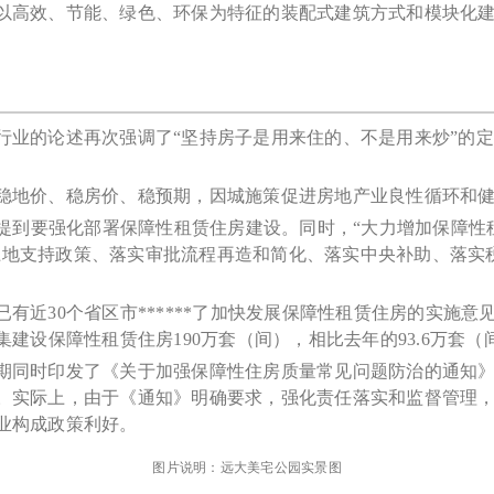
以高效、节能、绿色、环保为特征的装配式建筑方式和模块化建
行业的论述再次强调了“坚持房子是用来住的、不是用来炒”的
稳地价、稳房价、稳预期，因城施策促进房地产业良性循环和
均提到要强化部署保障性租赁住房建设。同时，“大力增加保障性
实好土地支持政策、落实审批流程再造和简化、落实中央补助、落
近30个省区市******了加快发展保障性租赁住房的实施意见
建设保障性租赁住房190万套（间），相比去年的93.6万套
期同时印发了《关于加强保障性住房质量常见问题防治的通知
。实际上，由于《通知》明确要求，强化责任落实和监督管理
业构成政策利好。
图片说明：远大美宅公园实景图